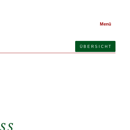
Menü
Ü B E R S I C H T